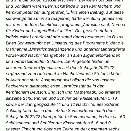
und Schülern waren Lernrückstände in den Kernfächern und
Kernkompetenzen aufgetreten,[...]Als einen Beitrag, auf diese
schwierige Situation zu reagieren, hatte der Bund gemeinsam
mit den Ländern das Aktionsprogramm „Aufholen nach Corona
für Kinder und Jugendliche“ initiiert. Der gezielte Abbau
individueller Lernrückstände stand dabei besonders im Fokus.
Einen Schwerpunkt der Umsetzung des Programms bildet die
Maßnahme „Unterrichtsergänzende und unterrichtsintergrierte
Förder-und Nachhilfeangebote“ an allen allgemeinbildenden
und berufsbildenden Schulen. Die Angebote finden an
unserem Goethe-Gymnasium seit dem Schuljahr 2021/22
ergänzend zum Unterricht im Nachhilfestudio Stefanie Kober
in Auerbach statt. Ausgangspunkt bilden die von unseren
Fachlehrern diagnostizierten Lernrückstände in den
Kernfächern Deutsch, Englisch und Mathematik. So erhalten
einzelne Schülerinnen und Schüler der Klassenstufen 5-10
sowie der Jahrgangsstufe 11 und 12 Nachhilfe. Besonderen
Anklang fand das in den letzten Sommerferien nach dem
Schuljahr 2021/22 durchgeführte Sommercamp, in dem ca. 60
Schülerinnen und Schüler der Klassenstufen 5, 6 und 9
unserer Einrichtung über den Zeitraum der gesamten sechs